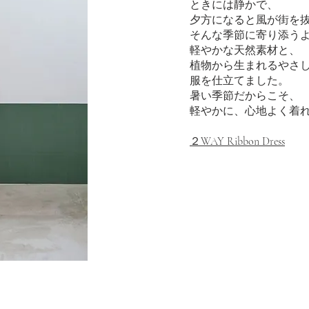
ときには静かで、
夕方になると風が街を
そんな季節に寄り添う
軽やかな天然素材と、
植物から生まれるやさ
服を仕立てました。
暑い季節だからこそ、
軽やかに、心地よく着
２WAY Ribbon Dress