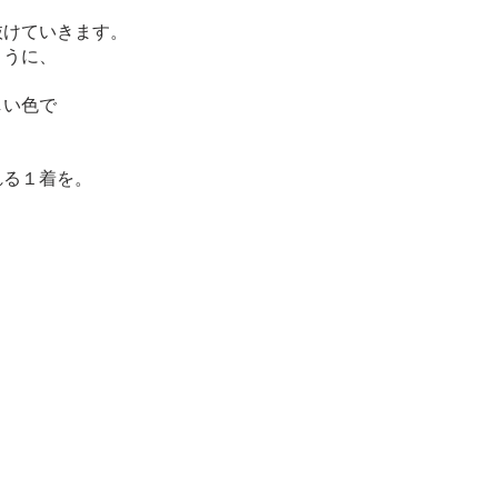
抜けていきます。
ように、
しい色で
れる１着を。