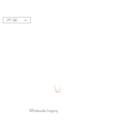
JPY (¥)
Wholesale Inquiry