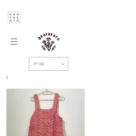
JPY (¥)