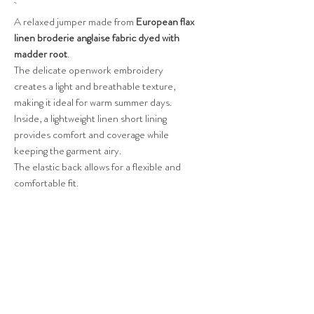
A relaxed jumper made from
European flax
linen broderie anglaise fabric dyed with
madder root
.
The delicate openwork embroidery
creates a light and breathable texture,
making it ideal for warm summer days.
Inside, a lightweight linen short lining
provides comfort and coverage while
keeping the garment airy.
The elastic back allows for a flexible and
comfortable fit.