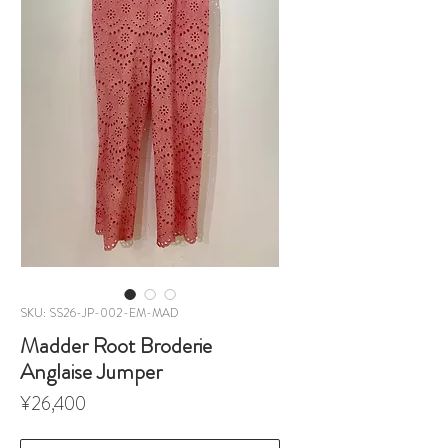
SKU: SS26-JP-002-EM-MAD
Madder Root Broderie
Anglaise Jumper
Price
¥26,400