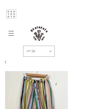
JPY (¥)