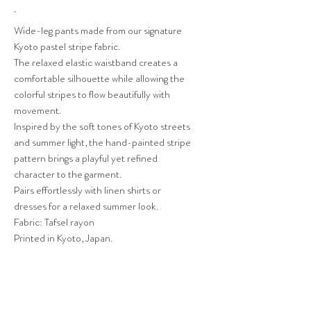
Wide-leg pants made from our signature
Kyoto pastel stripe fabric.
The relaxed elastic waistband creates a
comfortable silhouette while allowing the
colorful stripes to flow beautifully with
movement.
Inspired by the soft tones of Kyoto streets
and summer light, the hand-painted stripe
pattern brings a playful yet refined
character to the garment.
Pairs effortlessly with linen shirts or
dresses for a relaxed summer look.
Fabric: Tafsel rayon
Printed in Kyoto, Japan.