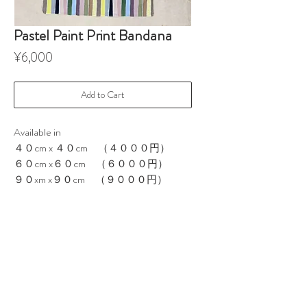
Pastel Paint Print Bandana
Price
¥6,000
Add to Cart
Available in
４０cm x ４０cm （４０００円）
６０cm x６０cm （６０００円）
９０xm x９０cm （９０００円）