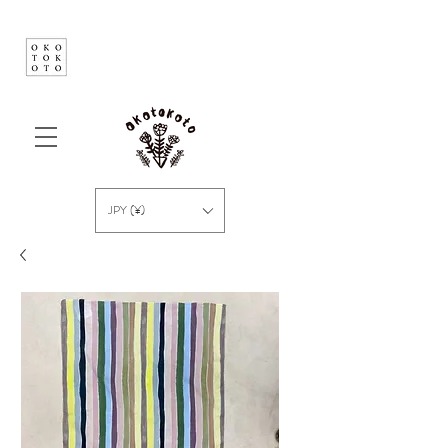
JPY (¥)