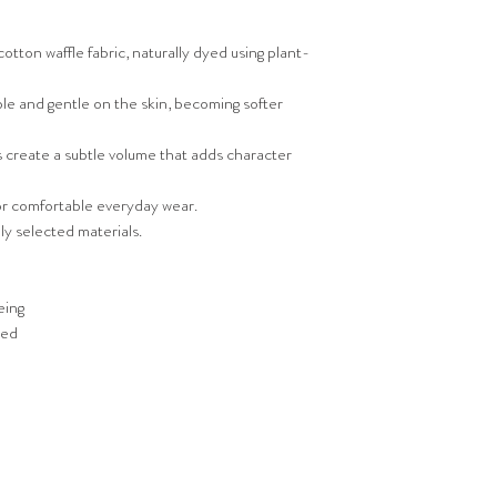
tton waffle fabric, naturally dyed using plant-
ble and gentle on the skin, becoming softer
es create a subtle volume that adds character
or comfortable everyday wear.
ly selected materials.
eing
ted