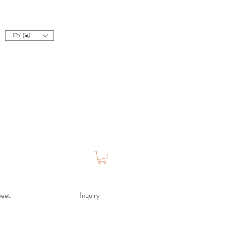
JPY (¥)
heet
Inquiry