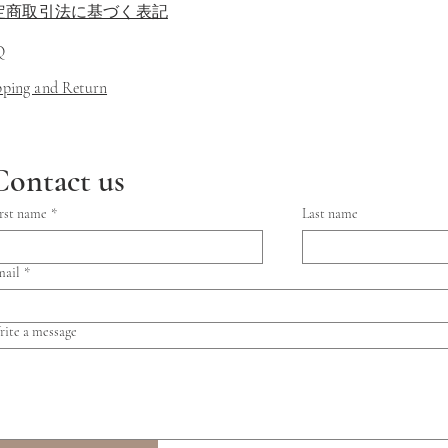
定商取引法に基づく表記
Q
ipping and Return
Contact us
rst name
*
Last name
mail
*
ite a message