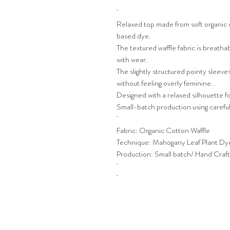
Relaxed top made from soft organic co
based dye.
The textured waffle fabric is breatha
with wear.
The slightly structured pointy sleev
without feeling overly feminine.
Designed with a relaxed silhouette f
Small-batch production using careful
Fabric: Organic Cotton Waffle
Technique: Mahogany Leaf Plant Dy
Production: Small batch/ Hand Craf